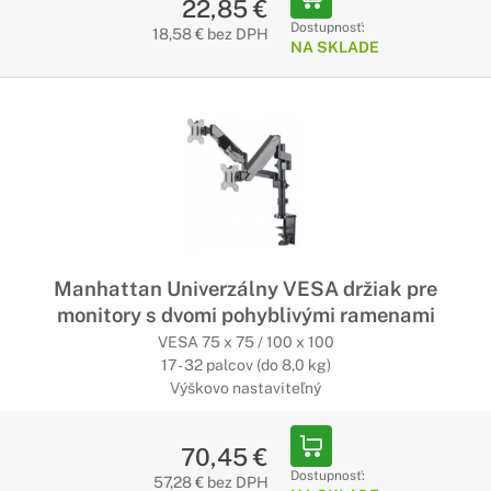
22,85 €
Dostupnosť:
18,58 € bez DPH
NA SKLADE
Manhattan Univerzálny VESA držiak pre
monitory s dvomi pohyblivými ramenami
VESA 75 x 75 / 100 x 100
17 - 32 palcov (do 8,0 kg)
Výškovo nastaviteľný
70,45 €
Dostupnosť:
57,28 € bez DPH