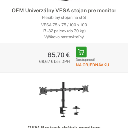
OEM Univerzálny VESA stojan pre monitor
Flexibilný stojan na stôl
VESA 75 x 75 / 100 x 100
17 - 32 palcov (do 7,0 kg)
Výškovo nastaviteľný
85,70 €
Dostupnosť:
69,67 € bez DPH
NA OBJEDNÁVKU
OEM Brateck držiak monitora