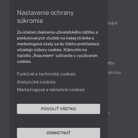
Články
Nastavenie ochrany
súkromia
Obchodné informácie
Produkty
Technológie
Za účelom zlepšenia užívateľského zážitku a
Videá
poskytovaných služieb na našej stránke a
marketingové účely sa do Vášho prehliadača
ukladajú súbory cookies. Kliknutím na
Obsah
tlačidlo „Rozumiem“ súhlasíte s využívaním
cookies.
Ako nakupovať
Možnosti doručenia a platby
Podpora a servis
Servisné služby
Cenník servisu
Funkčné a technické cookies
Analytické cookies
Marketingové a reklamné cookies
Kontakty
043 4224 771
Obchodné oddelenie
POVOLIŤ VŠETKO
Servisné oddelenie
Reklamácia tovaru
TeamViewer (vzdialená podpora)
ODMIETNUŤ