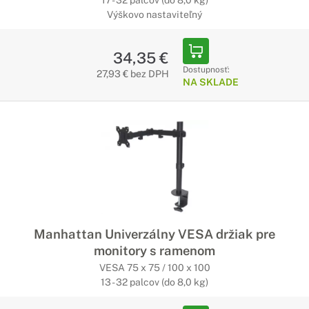
17 - 32 palcov (do 8,0 kg)
Výškovo nastaviteľný
34,35 €
Dostupnosť:
27,93 € bez DPH
NA SKLADE
Manhattan Univerzálny VESA držiak pre
monitory s ramenom
VESA 75 x 75 / 100 x 100
13 - 32 palcov (do 8,0 kg)