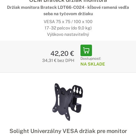
Držiak monitora Brateck LDT66-C024 - kĺbové ramená vedľa
seba na tyčovom držiaku
VESA 75 x 75 / 100 x 100
17 - 32 palcov (do 9,0 kg)
Výškovo nastaviteľný
42,20 €
Dostupnosť:
34,31 € bez DPH
NA SKLADE
Solight Univerzálny VESA držiak pre monitor