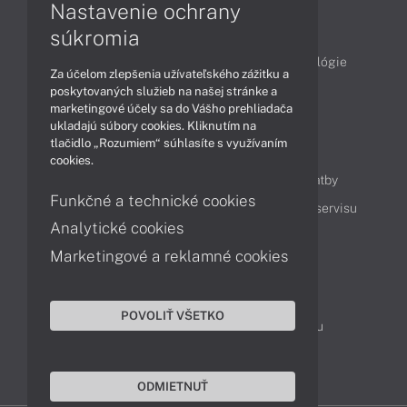
Nastavenie ochrany
Články
súkromia
Obchodné informácie
Produkty
Technológie
Za účelom zlepšenia užívateľského zážitku a
Videá
poskytovaných služieb na našej stránke a
marketingové účely sa do Vášho prehliadača
ukladajú súbory cookies. Kliknutím na
tlačidlo „Rozumiem“ súhlasíte s využívaním
Obsah
cookies.
Ako nakupovať
Možnosti doručenia a platby
Funkčné a technické cookies
Podpora a servis
Servisné služby
Cenník servisu
Analytické cookies
Marketingové a reklamné cookies
Kontakty
043 4224 771
Obchodné oddelenie
POVOLIŤ VŠETKO
Servisné oddelenie
Reklamácia tovaru
TeamViewer (vzdialená podpora)
ODMIETNUŤ