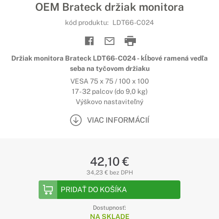
OEM Brateck držiak monitora
kód produktu:
LDT66-C024
Držiak monitora Brateck LDT66-C024 - kĺbové ramená vedľa
seba na tyčovom držiaku
VESA 75 x 75 / 100 x 100
17 - 32 palcov (do 9,0 kg)
Výškovo nastaviteľný
VIAC INFORMÁCIÍ
42,10 €
34,23 € bez DPH
PRIDAŤ DO KOŠÍKA
Dostupnosť:
NA SKLADE