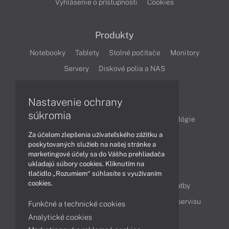
Vyhlásenie o prístupnosti
Cookies
Produkty
Notebooky
Tablety
Stolné počítače
Monitory
Servery
Diskové polia a NAS
Články
Nastavenie ochrany
súkromia
Obchodné informácie
Produkty
Technológie
Za účelom zlepšenia užívateľského zážitku a
Videá
poskytovaných služieb na našej stránke a
marketingové účely sa do Vášho prehliadača
ukladajú súbory cookies. Kliknutím na
Obsah
tlačidlo „Rozumiem“ súhlasíte s využívaním
cookies.
Ako nakupovať
Možnosti doručenia a platby
Podpora a servis
Servisné služby
Cenník servisu
Funkčné a technické cookies
Analytické cookies