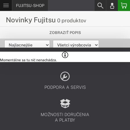
FUJITSU-SHOP
Novinky Fujitsu
0 produktov
Pozri si najnovšie produkty v našej
ZOBRAZIŤ POPIS
ponuke
Zaujímajú ťa nové produkty od Fujitsu? Tu nájdeš novinky
spomedzi produktov Fujitsu, nové modely, technológie a
Momentálne sa tu nič nenachádza.
zaujímavosti.
PODPORA A SERVIS
MOŽNOSTI DORUČENIA
A PLATBY