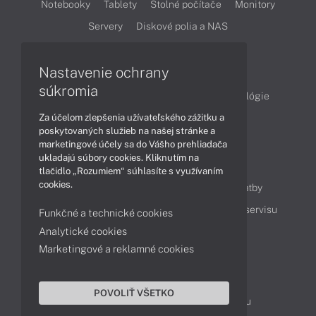
Notebooky
Tablety
Stolné počítače
Monitory
Servery
Diskové polia a NAS
Články
Nastavenie ochrany
súkromia
Obchodné informácie
Produkty
Technológie
Za účelom zlepšenia užívateľského zážitku a
Videá
poskytovaných služieb na našej stránke a
marketingové účely sa do Vášho prehliadača
ukladajú súbory cookies. Kliknutím na
Obsah
tlačidlo „Rozumiem“ súhlasíte s využívaním
cookies.
Ako nakupovať
Možnosti doručenia a platby
Podpora a servis
Servisné služby
Cenník servisu
Funkčné a technické cookies
Analytické cookies
Marketingové a reklamné cookies
Kontakty
043 4224 771
Obchodné oddelenie
POVOLIŤ VŠETKO
Servisné oddelenie
Reklamácia tovaru