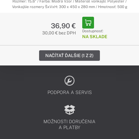
Rozmer: 15,6" / Farba: Modrá Vzor / Materiál vonkajší: Polyester /
Vonkajšie rozmery ŠxVxH: 300 x 450 x 280 mm / Hmotnosť: 500 g
36,90 €
Dostupnosť:
30,00 € bez DPH
NA SKLADE
NAČÍTAŤ ĎALŠIE (1 Z 2)
PODPORA A SERVIS
MOŽNOSTI DORUČENIA
A PLATBY