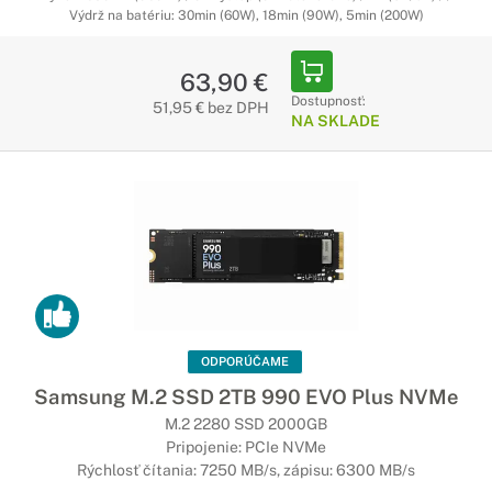
Výdrž na batériu: 30min (60W), 18min (90W), 5min (200W)
63,90 €
Dostupnosť:
51,95 € bez DPH
NA SKLADE
ODPORÚČAME
Samsung M.2 SSD 2TB 990 EVO Plus NVMe
M.2 2280 SSD 2000GB
Pripojenie: PCIe NVMe
Rýchlosť čítania: 7250 MB/s, zápisu: 6300 MB/s