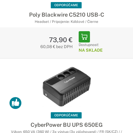
ODPORÚČAME
Poly Blackwire C5210 USB-C
Headset / Pripojenie: Káblové / Čierne
73,90 €
Dostupnosť:
60,08 € bez DPH
NA SKLADE
ODPORÚČAME
CyberPower BU UPS 650EG
Výkon: 650 VA (360 W) / 3x výstup (3x zálohované) / FR (SK/CZ) / /