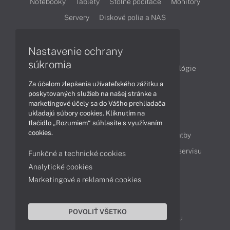
Notebooky
Tablety
Stolné počítače
Monitory
Servery
Diskové polia a NAS
Články
Nastavenie ochrany
súkromia
Obchodné informácie
Produkty
Technológie
Za účelom zlepšenia užívateľského zážitku a
Videá
poskytovaných služieb na našej stránke a
marketingové účely sa do Vášho prehliadača
ukladajú súbory cookies. Kliknutím na
Obsah
tlačidlo „Rozumiem“ súhlasíte s využívaním
cookies.
Ako nakupovať
Možnosti doručenia a platby
Podpora a servis
Servisné služby
Cenník servisu
Funkčné a technické cookies
Analytické cookies
Marketingové a reklamné cookies
Kontakty
043 4224 771
Obchodné oddelenie
POVOLIŤ VŠETKO
Servisné oddelenie
Reklamácia tovaru