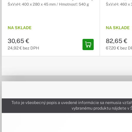
ŠxVxH: 400 x 280 x 45 mm / Hmotnosť: 540 g
ŠxVxH: 460 x 
NA SKLADE
NA SKLADE
30,65 €
82,65 €
24,92 € bez DPH
67,20 € bez 
Toto je všeobecný popis a uvedené informácie sa nemusia vzťah
vybranému produktu nájdete 