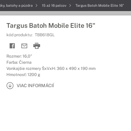
šky, batohy a púzdra
15 až 16 palcov
Targus Batoh Mobile Elite 16"
Targus Batoh Mobile Elite 16"
kód produktu:
TBB618GL
Rozmer: 16,0"
Farba: Čierna
Vonkajšie rozmery ŠxVxH: 360 x 490 x 190 mm
Hmotnosť: 1200 g
VIAC INFORMÁCIÍ