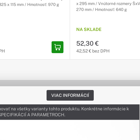
x 295 mm / Vnútorné rozmery ŠxV
325 x 115 mm / Hmotnosť: 970 g
270 mm / Hmotnosť: 640 g
NA SKLADE
52,30 €
DPH
42,52 € bez DPH
VIAC INFORMÁCIÍ
ovať na všetky varianty tohto produktu. Konkrétne informácie k
v ŠPECIFIKÁCIÍ A PARAMETROCH.