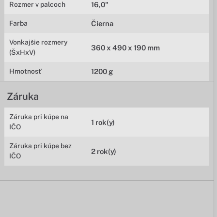
Rozmer v palcoch
16,0"
Farba
Čierna
Vonkajšie rozmery
360 x 490 x 190 mm
(ŠxHxV)
Hmotnosť
1200 g
Záruka
Záruka pri kúpe na
1 rok(y)
IČO
Záruka pri kúpe bez
2 rok(y)
IČO