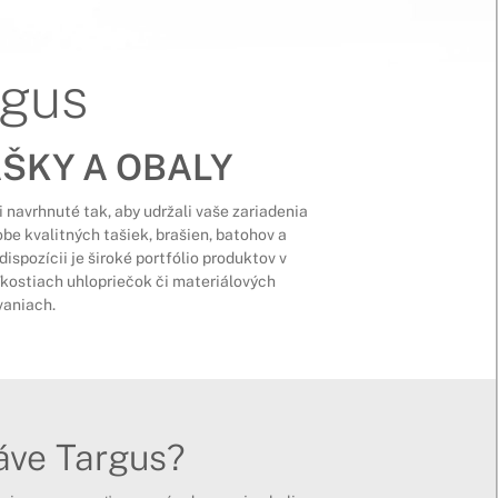
rgus
AŠKY A OBALY
 navrhnuté tak, aby udržali vaše zariadenia
obe kvalitných tašiek, brašien, batohov a
ispozícii je široké portfólio produktov v
kostiach uhlopriečok či materiálových
vaniach.
áve Targus?