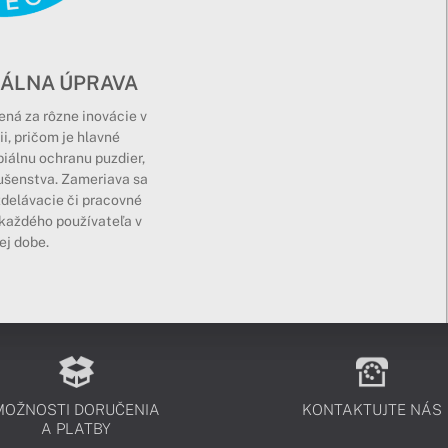
IÁLNA ÚPRAVA
ná za rôzne inovácie v
i, pričom je hlavné
iálnu ochranu puzdier,
lušenstva. Zameriava sa
zdelávacie či pracovné
 každého používateľa v
ej dobe.
MOŽNOSTI DORUČENIA
KONTAKTUJTE NÁS
A PLATBY