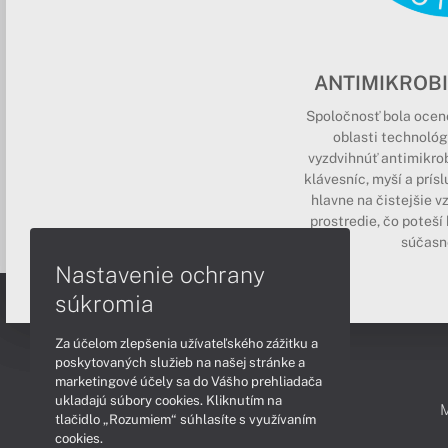
ANTIMIKROB
Spoločnosť bola ocene
oblasti technológi
vyzdvihnúť antimikrob
klávesníc, myší a prís
hlavne na čistejšie v
prostredie, čo poteší
súčasn
Nastavenie ochrany
súkromia
Za účelom zlepšenia užívateľského zážitku a
poskytovaných služieb na našej stránke a
marketingové účely sa do Vášho prehliadača
ukladajú súbory cookies. Kliknutím na
PODPORA A SERVIS
tlačidlo „Rozumiem“ súhlasíte s využívaním
cookies.