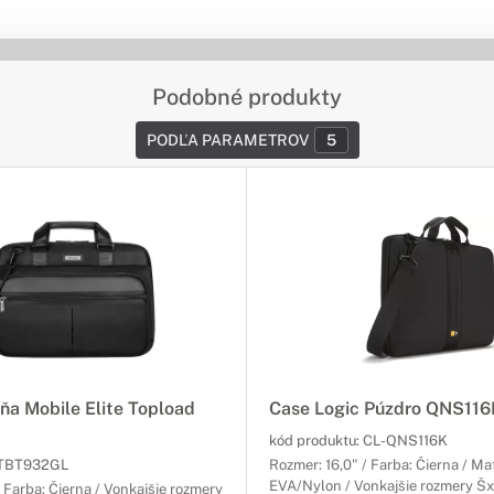
Podobné produkty
PODĽA PARAMETROV
5
ňa Mobile Elite Topload
Case Logic Púzdro QNS116
kód produktu:
CL-QNS116K
TBT932GL
Rozmer: 16,0" / Farba: Čierna / Mat
EVA/Nylon / Vonkajšie rozmery Šx
/ Farba: Čierna / Vonkajšie rozmery