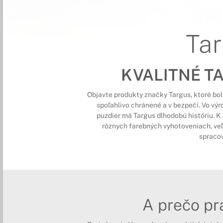
Ta
KVALITNÉ T
Objavte produkty značky Targus, ktoré boli
spoľahlivo chránené a v bezpečí. Vo výr
puzdier má Targus dlhodobú históriu. K d
rôznych farebných vyhotoveniach, veľ
spraco
A prečo pr