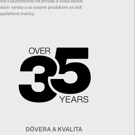
ia s pozornosťou na prírodu a svoje okolie.
asti výroby a so svojimi produktmi sa radí
spoľahlivé značky.
DÔVERA A KVALITA