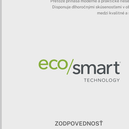
Pretože prináša moderné a praktické riešen
Disponuje dlhoročnými skúsenosťami v obl
medzi kvalitné a 
ZODPOVEDNOSŤ