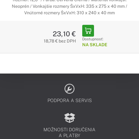
Neoprén / Vonkajšie rozmery ŠxVxH: 335 x 275 x 40 mm /
Vnútorné rozmery ŠxVxH: 310 x 240 x 40 mm
23,10 €
Dostupnosť:
18,78 € bez DPH
NA SKLADE
PODPORA A SERVIS
MOŽNOSTI DORUČENIA
A PLATBY