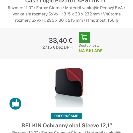
Case Logic Púzdro LAPS111K 11"
Rozmer: 11,0" / Farba: Čierna / Materiál vonkajší: Penový EVA /
Vonkajšie rozmery ŠxVxH: 315 x 30 x 232 mm / Vnútorné
rozmery ŠxVxH: 295 x 30 x 215 mm / Hmotnosť: 150 g
33,40 €
Dostupnosť:
27,15 € bez DPH
NA SKLADE
ODPORÚČAME
BELKIN Ochranný obal Sleeve 12,1"
Rozmer: 12,0" / Farba: Červená Čierna / Materiál vonkajší: