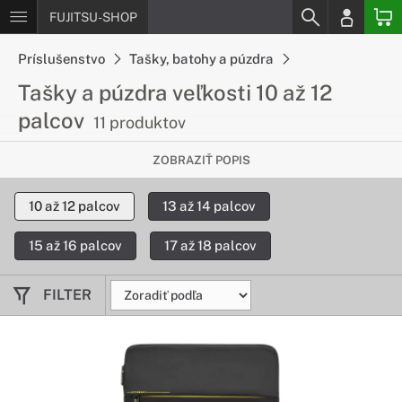
FUJITSU-SHOP
Príslušenstvo
Tašky, batohy a púzdra
Tašky a púzdra veľkosti 10 až 12
palcov
11 produktov
Určené na prenášanie väčších
ZOBRAZIŤ POPIS
tabletov
10 až 12 palcov
13 až 14 palcov
Ak potrebujete so sebou nosiť väčší tablet, poprípade malý
notebook, určite budete potrebovať kvalitné a odolné púzdra.
15 až 16 palcov
17 až 18 palcov
V našej ponuke nájdete všetko pre pohodlné prenášanie
týchto zariadení.
FILTER