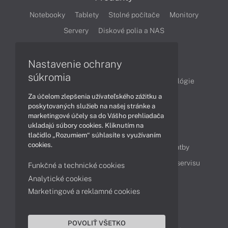
Notebooky
Tablety
Stolné počítače
Monitory
Servery
Diskové polia a NAS
Články
Nastavenie ochrany
súkromia
Obchodné informácie
Produkty
Technológie
Za účelom zlepšenia užívateľského zážitku a
Videá
poskytovaných služieb na našej stránke a
marketingové účely sa do Vášho prehliadača
ukladajú súbory cookies. Kliknutím na
Obsah
tlačidlo „Rozumiem“ súhlasíte s využívaním
cookies.
Ako nakupovať
Možnosti doručenia a platby
Podpora a servis
Servisné služby
Cenník servisu
Funkčné a technické cookies
Analytické cookies
Marketingové a reklamné cookies
Kontakty
043 4224 771
Obchodné oddelenie
POVOLIŤ VŠETKO