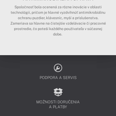
Spoločnosť bola ocenená za rôzne inovácie v oblasti
technológii, pričom je hlavné vyzdvihnúť antimikrobiálnu
ochranu puzdier, klávesníc, myší a príslušenstva.
Zameriava sa hlavne na čistejšie vzdelávacie či pracovné
prostredie, čo poteší každého používateľa v súčasnej
dobe.
PODPORA A SERVIS
MOŽNOSTI DORUČENIA
A PLATBY