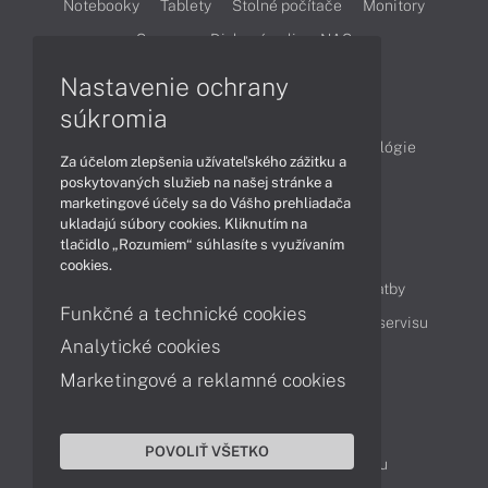
Notebooky
Tablety
Stolné počítače
Monitory
Servery
Diskové polia a NAS
Nastavenie ochrany
Články
súkromia
Obchodné informácie
Produkty
Technológie
Za účelom zlepšenia užívateľského zážitku a
Videá
poskytovaných služieb na našej stránke a
marketingové účely sa do Vášho prehliadača
ukladajú súbory cookies. Kliknutím na
tlačidlo „Rozumiem“ súhlasíte s využívaním
Obsah
cookies.
Ako nakupovať
Možnosti doručenia a platby
Funkčné a technické cookies
Podpora a servis
Servisné služby
Cenník servisu
Analytické cookies
Marketingové a reklamné cookies
Kontakty
043 4224 771
Obchodné oddelenie
POVOLIŤ VŠETKO
Servisné oddelenie
Reklamácia tovaru