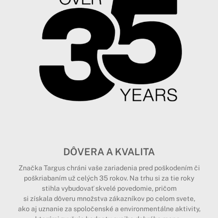
DÔVERA A KVALITA
Značka Targus chráni vaše zariadenia pred poškodením či
poškriabaním už celých 35 rokov. Na trhu si za tie roky
stihla vybudovať skvelé povedomie, pričom
si získala dôveru množstva zákazníkov po celom svete,
ako aj uznanie za spoločenské a environmentálne aktivity,