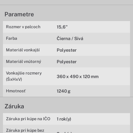
Parametre
Rozmer v palcoch
15,6"
Farba
Čierna / Sivá
Materiál vonkajší
Polyester
Materiál vnútorný
Polyester
Vonkajšie rozmery
360 x 490 x 120 mm
(ŠxHxV)
Hmotnosť
1240 g
Záruka
Záruka pri kúpe na IČO
1 rok(y)
Záruka pri kúpe bez