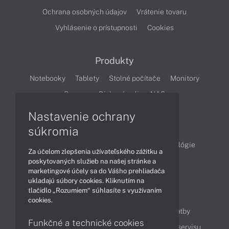
Ochrana osobných údajov
Vrátenie tovaru
Vyhlásenie o prístupnosti
Cookies
Produkty
Notebooky
Tablety
Stolné počítače
Monitory
Servery
Diskové polia a NAS
Nastavenie ochrany
Články
súkromia
Obchodné informácie
Produkty
Technológie
Za účelom zlepšenia užívateľského zážitku a
Videá
poskytovaných služieb na našej stránke a
marketingové účely sa do Vášho prehliadača
ukladajú súbory cookies. Kliknutím na
tlačidlo „Rozumiem“ súhlasíte s využívaním
Obsah
cookies.
Ako nakupovať
Možnosti doručenia a platby
Funkčné a technické cookies
Podpora a servis
Servisné služby
Cenník servisu