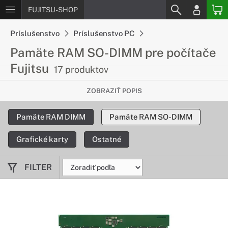
FUJITSU-SHOP
Príslušenstvo
Príslušenstvo PC
Pamäte RAM SO-DIMM pre počítače
Fujitsu
17 produktov
Väčšie možnosti pre počítače malých
ZOBRAZIŤ POPIS
rozmerov
Pamäte RAM DIMM
Pamäte RAM SO-DIMM
Kompaktné telo nemusí nutne znamenať slabý výkon. Aj pre
kompaktné počítače je tu možnosť rozšírenia RAM, vďaka
Grafické karty
Ostatné
ktorej zvládnu omnoho viac úloh ako doteraz.
FILTER