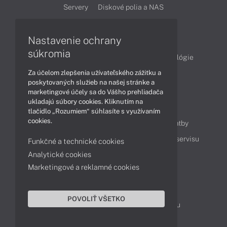
Servery
Diskové polia a NAS
Články
Nastavenie ochrany
súkromia
Obchodné informácie
Produkty
Technológie
Za účelom zlepšenia užívateľského zážitku a
Videá
poskytovaných služieb na našej stránke a
marketingové účely sa do Vášho prehliadača
ukladajú súbory cookies. Kliknutím na
Obsah
tlačidlo „Rozumiem“ súhlasíte s využívaním
cookies.
Ako nakupovať
Možnosti doručenia a platby
Podpora a servis
Servisné služby
Cenník servisu
Funkčné a technické cookies
Analytické cookies
Marketingové a reklamné cookies
Kontakty
043 4224 771
Obchodné oddelenie
POVOLIŤ VŠETKO
Servisné oddelenie
Reklamácia tovaru
TeamViewer (vzdialená podpora)