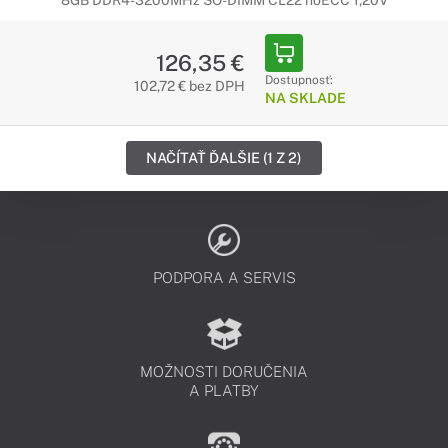
8GB DDR4-3200MHz SO-DIMM CL22 noECC 1,20V
126,35 €
Dostupnosť:
102,72 € bez DPH
NA SKLADE
NAČÍTAŤ ĎALŠIE (1 Z 2)
PODPORA A SERVIS
MOŽNOSTI DORUČENIA
A PLATBY