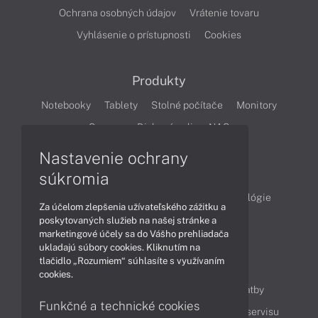
Ochrana osobných údajov
Vrátenie tovaru
Vyhlásenie o prístupnosti
Cookies
Produkty
Notebooky
Tablety
Stolné počítače
Monitory
Servery
Diskové polia a NAS
Nastavenie ochrany
Články
súkromia
Obchodné informácie
Produkty
Technológie
Za účelom zlepšenia užívateľského zážitku a
Videá
poskytovaných služieb na našej stránke a
marketingové účely sa do Vášho prehliadača
ukladajú súbory cookies. Kliknutím na
tlačidlo „Rozumiem“ súhlasíte s využívaním
Obsah
cookies.
Ako nakupovať
Možnosti doručenia a platby
Funkčné a technické cookies
Podpora a servis
Servisné služby
Cenník servisu