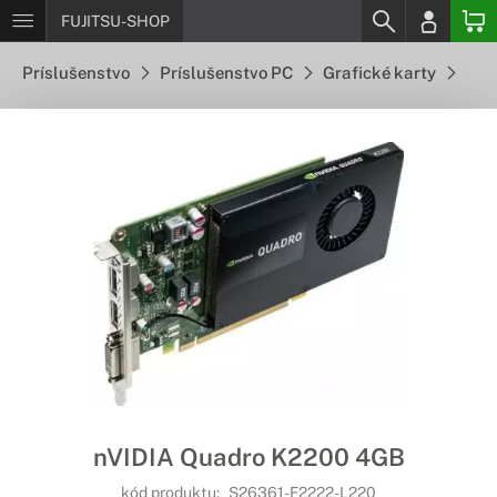
FUJITSU-SHOP
Príslušenstvo
Príslušenstvo PC
Grafické karty
nVIDIA Quadro K2200 4GB
kód produktu:
S26361-F2222-L220