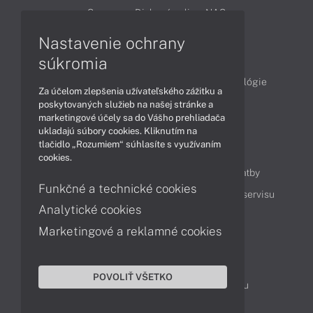
Servery
Diskové polia a NAS
Nastavenie ochrany
Články
súkromia
Obchodné informácie
Produkty
Technológie
Za účelom zlepšenia užívateľského zážitku a
Videá
poskytovaných služieb na našej stránke a
marketingové účely sa do Vášho prehliadača
ukladajú súbory cookies. Kliknutím na
tlačidlo „Rozumiem“ súhlasíte s využívaním
Obsah
cookies.
Ako nakupovať
Možnosti doručenia a platby
Funkčné a technické cookies
Podpora a servis
Servisné služby
Cenník servisu
Analytické cookies
Marketingové a reklamné cookies
Kontakty
043 4224 771
Obchodné oddelenie
POVOLIŤ VŠETKO
Servisné oddelenie
Reklamácia tovaru
TeamViewer (vzdialená podpora)