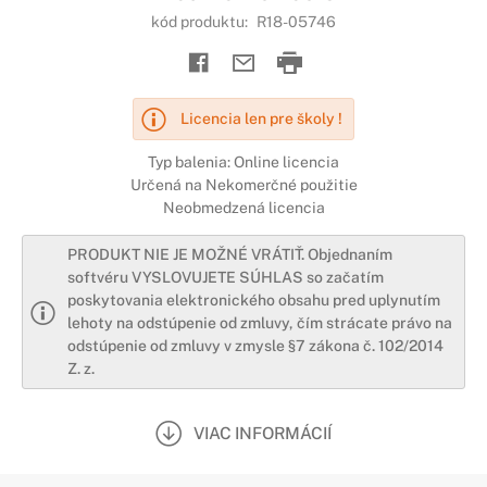
kód produktu:
R18-05746
Licencia len pre školy !
Typ balenia: Online licencia
Určená na Nekomerčné použitie
Neobmedzená licencia
PRODUKT NIE JE MOŽNÉ VRÁTIŤ. Objednaním
softvéru VYSLOVUJETE SÚHLAS so začatím
poskytovania elektronického obsahu pred uplynutím
lehoty na odstúpenie od zmluvy, čím strácate právo na
odstúpenie od zmluvy v zmysle §7 zákona č. 102/2014
Z. z.
VIAC INFORMÁCIÍ