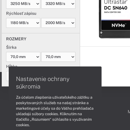
Rýchlosť zápisu
ROZMERY
Šírka
Hĺbka
Nastavenie ochrany
súkromia
Za účelom zlepšenia užívateľského zážitku a
poskytovaných služieb na našej stránke a
marketingové účely sa do Vášho prehliadača
PODPORA A SERVIS
ukladajú súbory cookies. Kliknutím na
tlačidlo „Rozumiem“ súhlasíte s využívaním
cookies.