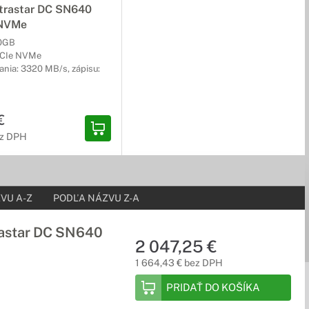
trastar DC SN640
 NVMe
0GB
 PCIe NVMe
ania: 3320 MB/s, zápisu:
€
ez DPH
VU A-Z
PODĽA NÁZVU Z-A
trastar DC SN640
2 047,25 €
1 664,43 € bez DPH
PRIDAŤ DO KOŠÍKA