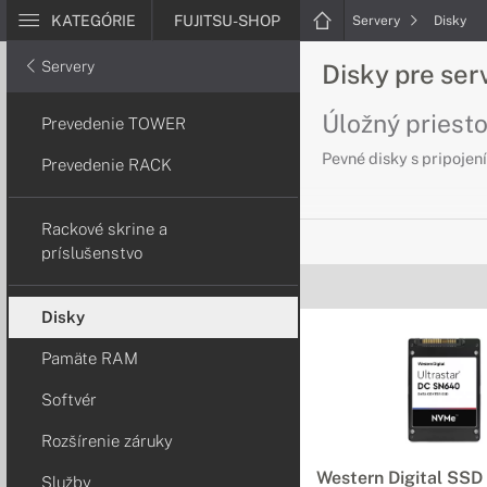
KATEGÓRIE
FUJITSU-SHOP
Servery
Disky
Servery
Disky pre se
Úložný priesto
Prevedenie TOWER
Pevné disky s pripojen
Prevedenie RACK
Rackové skrine a
príslušenstvo
Disky
Pamäte RAM
Softvér
Rozšírenie záruky
Western Digital SSD
Služby