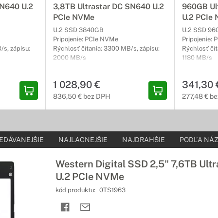
SN640 U.2
3,8TB Ultrastar DC SN640 U.2
960GB Ul
PCIe NVMe
U.2 PCIe
U.2 SSD 3840GB
U.2 SSD 96
Pripojenie: PCIe NVMe
Pripojenie:
/s, zápisu:
Rýchlosť čítania: 3300 MB/s, zápisu:
Rýchlosť čít
2000 MB/s
1180 MB/s
1 028,90 €
341,30 
836,50 € bez DPH
277,48 € b
EDÁVANEJŠIE
NAJLACNEJŠIE
NAJDRAHŠIE
PODĽA NÁZ
Western Digital SSD 2,5" 7,6TB Ul
U.2 PCIe NVMe
kód produktu:
0TS1963