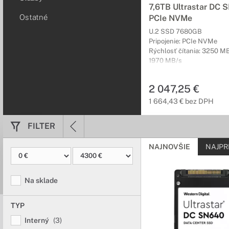
7,6TB Ultrastar DC 
Ostatné
PCIe NVMe
U.2 SSD 7680GB
Pripojenie: PCIe NVMe
Rýchlosť čítania: 3250 MB
1970 MB/s
2 047,25 €
1 664,43 € bez DPH
FILTER
NAJNOVŠIE
NAJPR
Na sklade
TYP
Interný
(3)