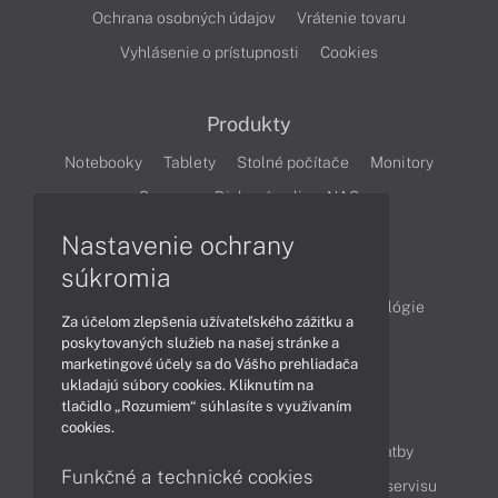
Ochrana osobných údajov
Vrátenie tovaru
Vyhlásenie o prístupnosti
Cookies
Produkty
Notebooky
Tablety
Stolné počítače
Monitory
Servery
Diskové polia a NAS
Nastavenie ochrany
Články
súkromia
Obchodné informácie
Produkty
Technológie
Za účelom zlepšenia užívateľského zážitku a
Videá
poskytovaných služieb na našej stránke a
marketingové účely sa do Vášho prehliadača
ukladajú súbory cookies. Kliknutím na
tlačidlo „Rozumiem“ súhlasíte s využívaním
Obsah
cookies.
Ako nakupovať
Možnosti doručenia a platby
Funkčné a technické cookies
Podpora a servis
Servisné služby
Cenník servisu