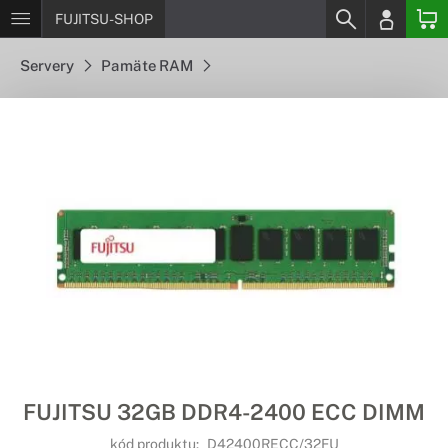
FUJITSU-SHOP
Servery
Pamäte RAM
FUJITSU 32GB DDR4-2400 ECC DIMM
kód produktu:
D42400RECC/32FU