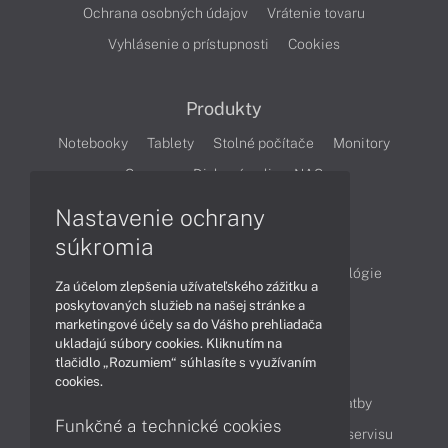
Ochrana osobných údajov
Vrátenie tovaru
Vyhlásenie o prístupnosti
Cookies
Produkty
Notebooky
Tablety
Stolné počítače
Monitory
Servery
Diskové polia a NAS
Nastavenie ochrany
Články
súkromia
Obchodné informácie
Produkty
Technológie
Za účelom zlepšenia užívateľského zážitku a
Videá
poskytovaných služieb na našej stránke a
marketingové účely sa do Vášho prehliadača
ukladajú súbory cookies. Kliknutím na
tlačidlo „Rozumiem“ súhlasíte s využívaním
Obsah
cookies.
Ako nakupovať
Možnosti doručenia a platby
Funkčné a technické cookies
Podpora a servis
Servisné služby
Cenník servisu