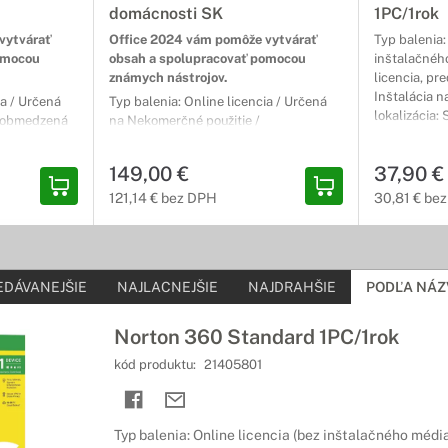
domácnosti SK
1PC/1rok
nený nadštandardnou viacvrstvovou internetovou ochranou. Okrem a
ariadenia alebo ochranu online platieb.
vytvárať
Office 2024 vám pomôže vytvárať
Typ balenia:
omocou
obsah a spolupracovať pomocou
inštalačnéh
známych nástrojov.
licencia, pr
ftvér
Inštalácia n
ia / Určená
Typ balenia: Online licencia / Určená
lokalizácia:
Neobmedzená
na Nekomerčné použitie /
ju prácu so zodpovedajúcim softvérom
PC / pre počet
Neobmedzená licencia / Inštalácia na 1
hšia, či už upravujete fotky a videá, navrhujete produkty, tvoríte g
okalizácia:
PC / pre počet používateľov: 1 /
149,00 €
37,90 €
éru.
d / Excel /
Jazyková lokalizácia: Slovenská /
utlook
Obsahuje: Word / Excel / PowerPoint /
121,14 € bez DPH
30,81 € be
OneNote
EDÁVANEJŠIE
NAJLACNEJŠIE
NAJDRAHŠIE
PODĽA NÁZ
Norton 360 Standard 1PC/1rok
kód produktu:
21405801
Typ balenia: Online licencia (bez inštalačného média