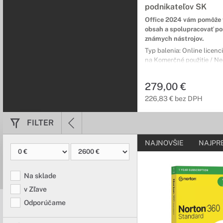
podnikateľov SK
Objavte internet chrá
pred krádežou dát, či z
Office 2024 vám pomôže 
obsah a spolupracovať p
známych nástrojov.
Aplikácie a so
Typ balenia: Online licenc
na Komerčné použitie / 
Uľahčite si svo
licencia / Inštalácia na 1 
Každá úloha je jednoduc
používateľov: 1 / Jazyková l
279,00 €
špecializovaného softv
Slovenská / Obsahuje: Wor
PowerPoint / OneNote / O
226,83 € bez DPH
FILTER
NAJNOVŠIE
NAJPR
Na sklade
v Zľave
Odporúčame