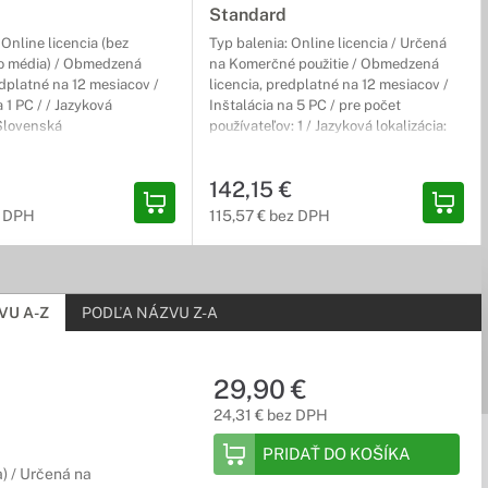
Standard
ntivírusového programu oceníte aj ochranu heslami, ochranu
 Online licencia (bez
Typ balenia: Online licencia / Určená
o média) / Obmedzená
na Komerčné použitie / Obmedzená
edplatné na 12 mesiacov /
licencia, predplatné na 12 mesiacov /
a 1 PC / / Jazyková
Inštalácia na 5 PC / pre počet
 Slovenská
používateľov: 1 / Jazyková lokalizácia:
Viacjazyčná lokalizácia / Obsahuje:
Word / Excel / PowerPoint / OneNote /
rafiku alebo spravujete svoje dáta, s použitím príslušného
142,15 €
Outlook / Publisher / OneDrive / Skype
z DPH
115,57 € bez DPH
VU A-Z
PODĽA NÁZVU Z-A
29,90 €
24,31 € bez DPH
PRIDAŤ DO KOŠÍKA
) / Určená na