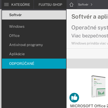
KATEGÓRIE
FUJITSU-SHOP
Softvér
Softvér
Softvér a apl
Operačné sys
Windows
Viac bezpečnosti
Office
Windows prináša viac v
Antivírové programy
budete organizovaní. W
Aplikácie
Kancelárske b
ODPORÚČANÉ
Stvorený a prip
Rýchlo vyhľadajte fun
informácií. Pracujte on
Antivírové pr
Dokonalá intern
MICROSOFT Office 