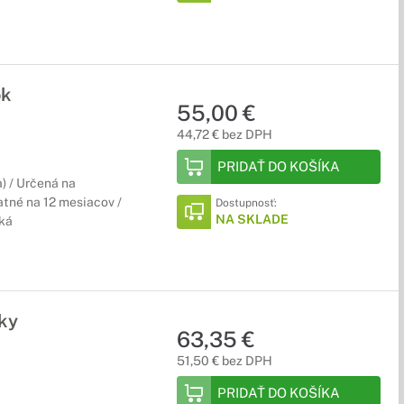
ok
55,00 €
44,72 € bez DPH
PRIDAŤ DO KOŠÍKA
) / Určená na
tné na 12 mesiacov /
Dostupnosť:
NA SKLADE
ská
ky
63,35 €
51,50 € bez DPH
PRIDAŤ DO KOŠÍKA