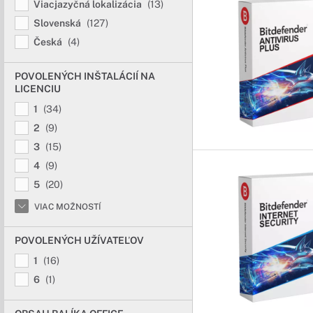
Viacjazyčná lokalizácia
(13)
Slovenská
(127)
Česká
(4)
POVOLENÝCH INŠTALÁCIÍ NA
LICENCIU
1
(34)
2
(9)
3
(15)
4
(9)
5
(20)
VIAC MOŽNOSTÍ
POVOLENÝCH UŽÍVATEĽOV
1
(16)
6
(1)