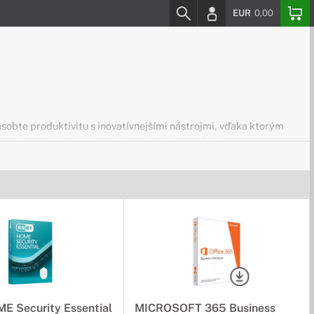
EUR
0,00
sobte produktivitu s inovatívnejšími nástrojmi, vďaka ktorým
zpečia synchronizáciu vášho zariadenia a telefónu.
cou vstavaných automatizovaných nástrojov na návrhy a zdroje
 akokoľvek vám to vyhovuje.
E Security Essential
MICROSOFT 365 Business