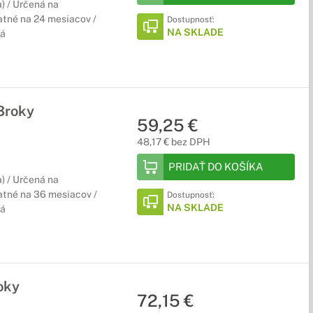
) / Určená na
atné na 24 mesiacov /
Dostupnosť:
NA SKLADE
ká
3roky
59,25 €
48,17 € bez DPH
PRIDAŤ DO KOŠÍKA
) / Určená na
atné na 36 mesiacov /
Dostupnosť:
NA SKLADE
ká
oky
72,15 €