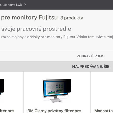
íslušenstvo LCD
 pre monitory Fujitsu
3 produkty
 svoje pracovné prostredie
rôzne stojany a držiaky pre monitory Fujitsu. Vďaka tomu viete svoj
eja pre LCD Fujitsu
ZOBRAZIŤ POPIS
plej
NAJPREDÁVANEJŠIE
veľmi vysoké riziko poškrabania či poškodenia displeja. V tomto príp
ušenstvo pre LCD Fujitsu
právne doplnky
onitor doplnky, ktoré vám uľahčia každodennú prácu alebo poskytnú
lter pre
3M Čierny privátny filter pre
Manhatta