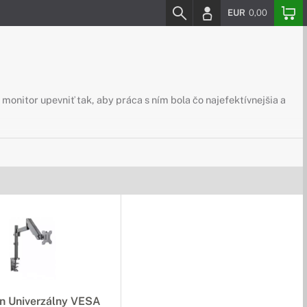
EUR
0,00
 monitor upevniť tak, aby práca s ním bola čo najefektívnejšia a
ade preto odporúčame chrániť displej spoľahlivým filtrom alebo
 väčšie pohodlie? U nás nájdete širokú ponuku doplnkov pre váš
n Univerzálny VESA