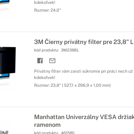
kdekoľvek!
Rozmer: 24,0"
3M Čierny privátny filter pre 23,8" 
kód produktu:
3M238BL
Privátny filter vám zaistí súkromie pri práci nech u
kdekoľvek!
Rozmer: 23,8" ( 527,1 x 296,9 x 1,00 mm)
Manhattan Univerzálny VESA držiak
ramenom
kód produktu:
461580