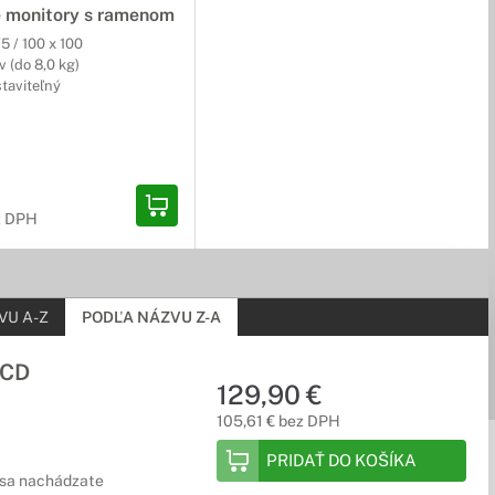
e monitory s ramenom
5 / 100 x 100
v (do 8,0 kg)
taviteľný
. Výška, sklon, otočenie monitora a mnohé ďalšie vychytávky
z DPH
VU A-Z
PODĽA NÁZVU Z-A
LCD
129,90 €
105,61 € bez DPH
PRIDAŤ DO KOŠÍKA
ž sa nachádzate