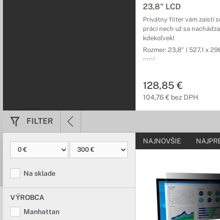
monitor, stačí si len vy
23,8" LCD
Privátny filter vám zaistí 
Držiaky VESA 
práci nech už sa nachádza
kdekoľvek!
Flexibilita podľ
Rozmer: 23,8" ( 527,1 x 296
mm)
Doprajte si poriadny d
vám pomôžu vytvoriť p
128,85 €
104,76 € bez DPH
FILTER
NAJNOVŠIE
NAJPR
Na sklade
VÝROBCA
Manhattan