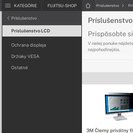
KATEGÓRIE
FUJITSU-SHOP
Príslušenstvo
Pr
Príslušenstvo
Príslušenstvo
Príslušenstvo LCD
Prispôsobte si
V našej ponuke nájdete 
Ochrana displeja
najpohodlnejšia.
Držiaky VESA
Ochrana displ
Ostatné
Chráňte svoj dis
Pri náročnej práci je 
sklom.
Ostatné prísl
Vyberte si tie s
Potrebujete pre svoj m
3M Čierny privátny fi