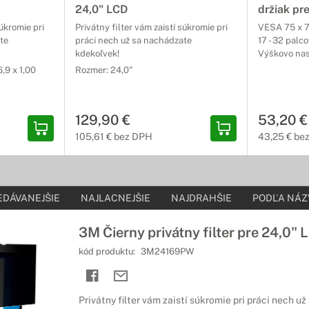
brať.
24,0" LCD
držiak pr
súkromie pri
Privátny filter vám zaistí súkromie pri
VESA 75 x 7
pre monitory Fujitsu
te
práci nech už sa nachádzate
17 - 32 palco
kdekoľvek!
Výškovo nas
a vašich predstáv
,9 x 1,00
Rozmer: 24,0"
ržiak na monitor, ktorý vám umožní flexibilnejšiu prácu s monitorom
racovisko podľa vašich predstáv.
129,90 €
53,20 €
105,61 € bez DPH
43,25 € be
EDÁVANEJŠIE
NAJLACNEJŠIE
NAJDRAHŠIE
PODĽA NÁZ
3M Čierny privátny filter pre 24,0" 
kód produktu:
3M24169PW
Privátny filter vám zaistí súkromie pri práci nech u