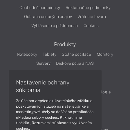
Obchodné podmienky
Reklamačné podmienky
Ochrana osobných údajov
Vrátenie tovaru
Vyhlásenie o prístupnosti
Cookies
Produkty
Notebooky
Tablety
Stolné počítače
Monitory
Servery
Diskové polia a NAS
Články
Nastavenie ochrany
súkromia
Obchodné informácie
Produkty
Technológie
Za účelom zlepšenia užívateľského zážitku a
Videá
poskytovaných služieb na našej stránke a
marketingové účely sa do Vášho prehliadača
ukladajú súbory cookies. Kliknutím na
Obsah
tlačidlo „Rozumiem“ súhlasíte s využívaním
cookies.
Ako nakupovať
Možnosti doručenia a platby