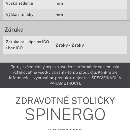
Výška sedenia
mm
Výška stoličky
mm
Záruka
Záruka pri kúpe na IČO
2 roky / 2 roky
/ bez IČO
Toto je všeobecný popis a uvedené informácie sa nemusia
vzťahovať na všetky varianty tohto produktu. Konkrétne
informácie k vybranému produktu nájdete v ŠPECIFIKÁCIÍ A
PARAMETROCH.
ZDRAVOTNÉ STOLIČKY
SPINERGO