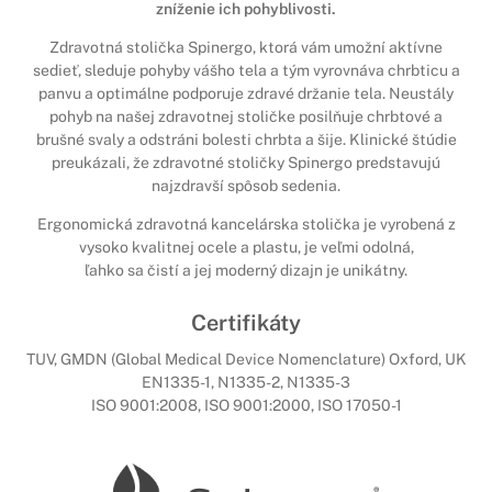
zníženie ich pohyblivosti.
Zdravotná stolička Spinergo, ktorá vám umožní aktívne
sedieť, sleduje pohyby vášho tela a tým vyrovnáva chrbticu a
panvu a optimálne podporuje zdravé držanie tela. Neustály
pohyb na našej zdravotnej stoličke posilňuje chrbtové a
brušné svaly a odstráni bolesti chrbta a šije. Klinické štúdie
preukázali, že zdravotné stoličky Spinergo predstavujú
najzdravší spôsob sedenia.
Ergonomická zdravotná kancelárska stolička je vyrobená z
vysoko kvalitnej ocele a plastu, je veľmi odolná,
ľahko sa čistí a jej moderný dizajn je unikátny.
Certifikáty
TUV, GMDN (Global Medical Device Nomenclature) Oxford, UK
EN1335-1, N1335-2, N1335-3
ISO 9001:2008, ISO 9001:2000, ISO 17050-1