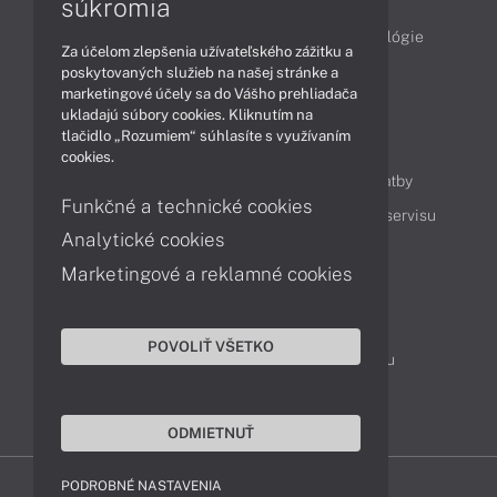
súkromia
Obchodné informácie
Produkty
Technológie
Za účelom zlepšenia užívateľského zážitku a
Videá
poskytovaných služieb na našej stránke a
marketingové účely sa do Vášho prehliadača
ukladajú súbory cookies. Kliknutím na
tlačidlo „Rozumiem“ súhlasíte s využívaním
Obsah
cookies.
Ako nakupovať
Možnosti doručenia a platby
Funkčné a technické cookies
Podpora a servis
Servisné služby
Cenník servisu
Analytické cookies
Marketingové a reklamné cookies
Kontakty
043 4224 771
Obchodné oddelenie
POVOLIŤ VŠETKO
Servisné oddelenie
Reklamácia tovaru
TeamViewer (vzdialená podpora)
ODMIETNUŤ
PODROBNÉ NASTAVENIA