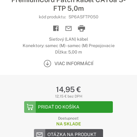
FTP 5,0m
kód produktu:
SP6ASFTP050
Sieťový (LAN) kábel
Konektory: samec (M) - samec (M) Prepojovacie
Dĺžka: 5,00 m
VIAC INFORMÁCIÍ
14,95 €
12,15 € bez DPH
PRIDAŤ DO KOŠÍKA
Dostupnosť:
NA SKLADE
OTÁZKA NA PRODUKT