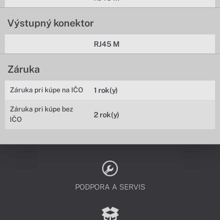
Výstupný konektor
RJ45 M
Záruka
Záruka pri kúpe na IČO
1 rok(y)
Záruka pri kúpe bez
2 rok(y)
IČO
PODPORA A SERVIS