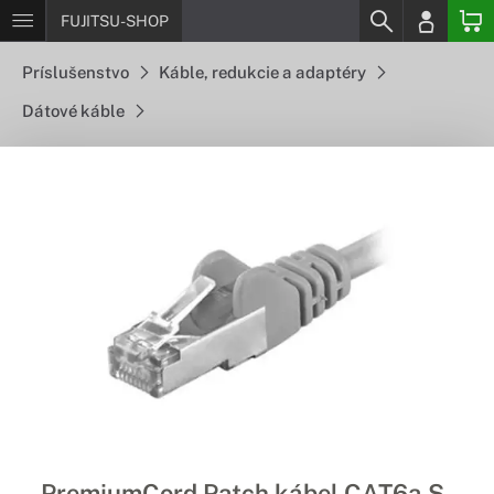
FUJITSU-SHOP
Príslušenstvo
Káble, redukcie a adaptéry
Dátové káble
PremiumCord Patch kábel CAT6a S-