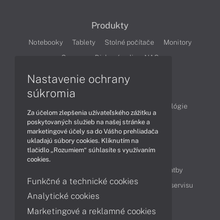
Produkty
Notebooky
Tablety
Stolné počítače
Monitory
Servery
Diskové polia a NAS
Nastavenie ochrany
Články
súkromia
Obchodné informácie
Produkty
Technológie
Za účelom zlepšenia užívateľského zážitku a
Videá
poskytovaných služieb na našej stránke a
marketingové účely sa do Vášho prehliadača
ukladajú súbory cookies. Kliknutím na
tlačidlo „Rozumiem“ súhlasíte s využívaním
Obsah
cookies.
Ako nakupovať
Možnosti doručenia a platby
Funkčné a technické cookies
Podpora a servis
Servisné služby
Cenník servisu
Analytické cookies
Marketingové a reklamné cookies
Kontakty