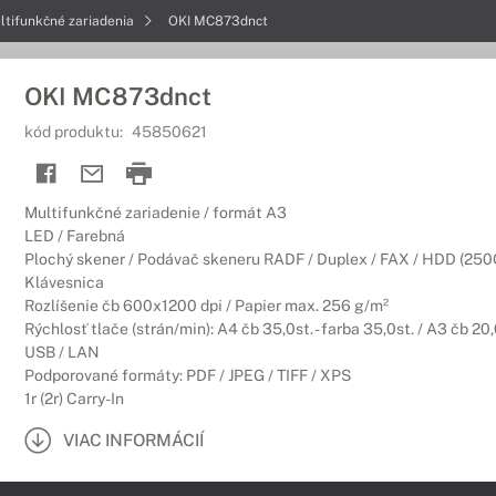
ltifunkčné zariadenia
OKI MC873dnct
OKI MC873dnct
kód produktu:
45850621
Multifunkčné zariadenie / formát A3
LED / Farebná
Plochý skener / Podávač skeneru RADF / Duplex / FAX / HDD (250GB
Klávesnica
Rozlíšenie čb 600x1200 dpi / Papier max. 256 g/m²
Rýchlosť tlače (strán/min): A4 čb 35,0st. - farba 35,0st. / A3 čb 20,0
USB / LAN
Podporované formáty: PDF / JPEG / TIFF / XPS
1r (2r) Carry-In
VIAC INFORMÁCIÍ