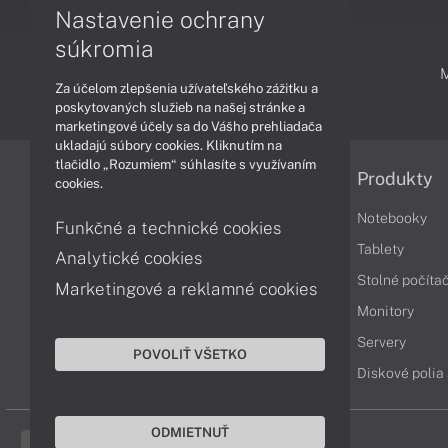
Nastavenie ochrany
súkromia
PODPORA A SERVIS
Za účelom zlepšenia užívateľského zážitku a
poskytovaných služieb na našej stránke a
marketingové účely sa do Vášho prehliadača
ukladajú súbory cookies. Kliknutím na
tlačidlo „Rozumiem“ súhlasíte s využívaním
Informácie
Produkty
cookies.
Obchodné podmienky
Notebooky
Funkčné a technické cookies
Reklamačné podmienky
Tablety
Analytické cookies
Ochrana osobných údajov
Stolné počíta
Marketingové a reklamné cookies
Vrátenie tovaru
Monitory
Vyhlásenie o prístupnosti
Servery
POVOLIŤ VŠETKO
Cookies
Diskové polia
ODMIETNUŤ