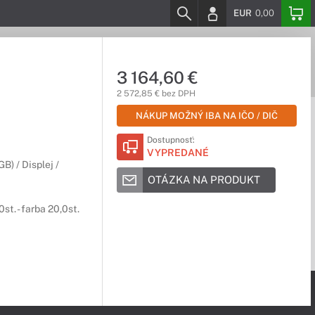
EUR
0,00
3 164,60 €
2 572,85 € bez DPH
NÁKUP MOŽNÝ IBA NA IČO / DIČ
Dostupnosť:
VYPREDANÉ
) / Displej /
OTÁZKA NA PRODUKT
st. - farba 20,0st.