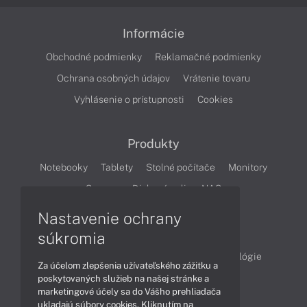
Informácie
Obchodné podmienky
Reklamačné podmienky
Ochrana osobných údajov
Vrátenie tovaru
Vyhlásenie o prístupnosti
Cookies
Produkty
Notebooky
Tablety
Stolné počítače
Monitory
Servery
Diskové polia a NAS
Nastavenie ochrany
Články
súkromia
Obchodné informácie
Produkty
Technológie
Za účelom zlepšenia užívateľského zážitku a
Videá
poskytovaných služieb na našej stránke a
marketingové účely sa do Vášho prehliadača
ukladajú súbory cookies. Kliknutím na