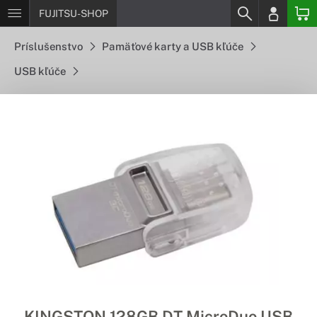
FUJITSU-SHOP
Príslušenstvo
Pamäťové karty a USB kľúče
USB kľúče
KINGSTON 128GB DT MicroDuo USB