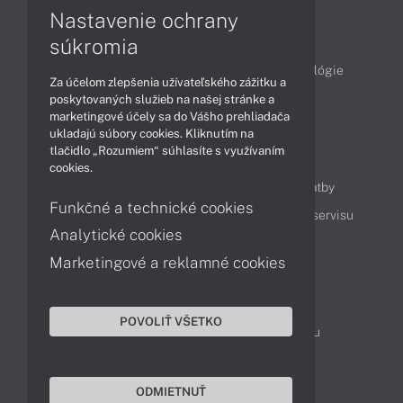
Nastavenie ochrany
Články
súkromia
Obchodné informácie
Produkty
Technológie
Za účelom zlepšenia užívateľského zážitku a
Videá
poskytovaných služieb na našej stránke a
marketingové účely sa do Vášho prehliadača
ukladajú súbory cookies. Kliknutím na
tlačidlo „Rozumiem“ súhlasíte s využívaním
Obsah
cookies.
Ako nakupovať
Možnosti doručenia a platby
Funkčné a technické cookies
Podpora a servis
Servisné služby
Cenník servisu
Analytické cookies
Marketingové a reklamné cookies
Kontakty
043 4224 771
Obchodné oddelenie
POVOLIŤ VŠETKO
Servisné oddelenie
Reklamácia tovaru
TeamViewer (vzdialená podpora)
ODMIETNUŤ