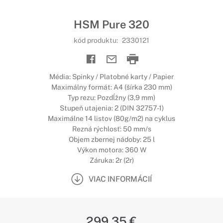
HSM Pure 320
kód produktu:
2330121
Média: Spinky / Platobné karty / Papier
Maximálny formát: A4 (šírka 230 mm)
Typ rezu: Pozdĺžny (3,9 mm)
Stupeň utajenia: 2 (DIN 32757-1)
Maximálne 14 listov (80g/m2) na cyklus
Rezná rýchlosť: 50 mm/s
Objem zbernej nádoby: 25 l
Výkon motora: 360 W
Záruka: 2r (2r)
VIAC INFORMÁCIÍ
299,35 €