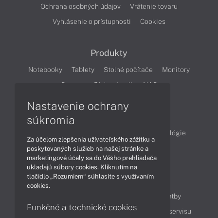
Ochrana osobných údajov
Vrátenie tovaru
Vyhlásenie o prístupnosti
Cookies
Produkty
Notebooky
Tablety
Stolné počítače
Monitory
Servery
Diskové polia a NAS
Nastavenie ochrany
Články
súkromia
Obchodné informácie
Produkty
Technológie
Za účelom zlepšenia užívateľského zážitku a
Videá
poskytovaných služieb na našej stránke a
marketingové účely sa do Vášho prehliadača
ukladajú súbory cookies. Kliknutím na
tlačidlo „Rozumiem“ súhlasíte s využívaním
Obsah
cookies.
Ako nakupovať
Možnosti doručenia a platby
Funkčné a technické cookies
Podpora a servis
Servisné služby
Cenník servisu