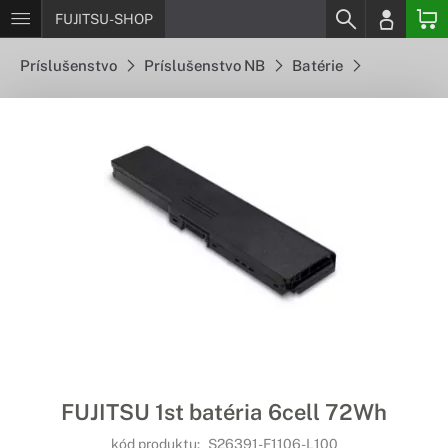
FUJITSU-SHOP
Príslušenstvo
Príslušenstvo NB
Batérie
FUJITSU 1st batéria 6cell 72Wh
kód produktu:
S26391-F1106-L100