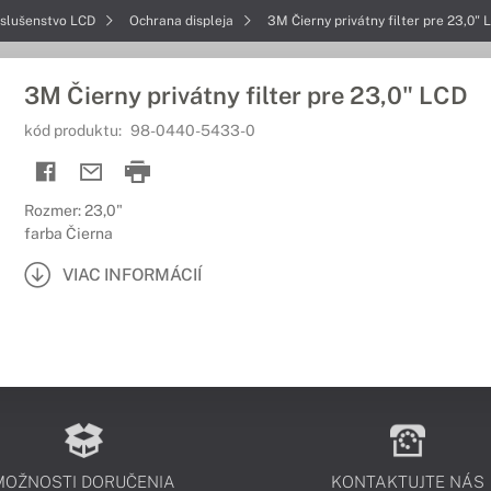
íslušenstvo LCD
Ochrana displeja
3M Čierny privátny filter pre 23,0" 
3M Čierny privátny filter pre 23,0" LCD
kód produktu:
98-0440-5433-0
Rozmer: 23,0"
farba Čierna
VIAC INFORMÁCIÍ
MOŽNOSTI DORUČENIA
KONTAKTUJTE NÁS