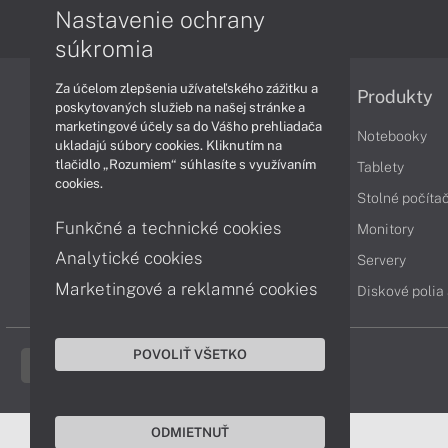
Nastavenie ochrany
súkromia
Za účelom zlepšenia užívateľského zážitku a
Informácie
Produkty
poskytovaných služieb na našej stránke a
marketingové účely sa do Vášho prehliadača
Obchodné podmienky
Notebooky
ukladajú súbory cookies. Kliknutím na
tlačidlo „Rozumiem“ súhlasíte s využívaním
Reklamačné podmienky
Tablety
cookies.
Ochrana osobných údajov
Stolné počíta
Funkčné a technické cookies
Vrátenie tovaru
Monitory
Analytické cookies
Vyhlásenie o prístupnosti
Servery
Marketingové a reklamné cookies
Cookies
Diskové polia
POVOLIŤ VŠETKO
ODMIETNUŤ