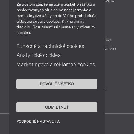
Obchodné informácie
Produkty
Technológie
Za účelom zlepšenia užívateľského zážitku a
Videá
poskytovaných služieb na našej stránke a
marketingové účely sa do Vášho prehliadača
ukladajú súbory cookies. Kliknutím na
tlačidlo „Rozumiem“ súhlasíte s využívaním
Obsah
cookies.
Ako nakupovať
Možnosti doručenia a platby
Funkčné a technické cookies
Podpora a servis
Servisné služby
Cenník servisu
Analytické cookies
Marketingové a reklamné cookies
Kontakty
043 4224 771
Obchodné oddelenie
POVOLIŤ VŠETKO
Servisné oddelenie
Reklamácia tovaru
TeamViewer (vzdialená podpora)
ODMIETNUŤ
PODROBNÉ NASTAVENIA