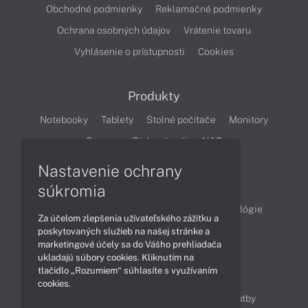
Obchodné podmienky
Reklamačné podmienky
Ochrana osobných údajov
Vrátenie tovaru
Vyhlásenie o prístupnosti
Cookies
Produkty
Notebooky
Tablety
Stolné počítače
Monitory
Servery
Diskové polia a NAS
Nastavenie ochrany
Články
súkromia
Obchodné informácie
Produkty
Technológie
Za účelom zlepšenia užívateľského zážitku a
Videá
poskytovaných služieb na našej stránke a
marketingové účely sa do Vášho prehliadača
ukladajú súbory cookies. Kliknutím na
tlačidlo „Rozumiem“ súhlasíte s využívaním
Obsah
cookies.
Ako nakupovať
Možnosti doručenia a platby