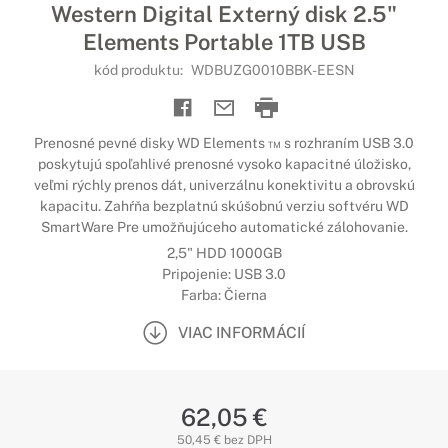
Western Digital Externý disk 2.5"
Elements Portable 1TB USB
kód produktu:
WDBUZG0010BBK-EESN
Prenosné pevné disky WD Elements ™ s rozhraním USB 3.0
poskytujú spoľahlivé prenosné vysoko kapacitné úložisko,
veľmi rýchly prenos dát, univerzálnu konektivitu a obrovskú
kapacitu. Zahŕňa bezplatnú skúšobnú verziu softvéru WD
SmartWare Pre umožňujúceho automatické zálohovanie.
2,5" HDD 1000GB
Pripojenie: USB 3.0
Farba: Čierna
VIAC INFORMÁCIÍ
62,05 €
50,45 € bez DPH