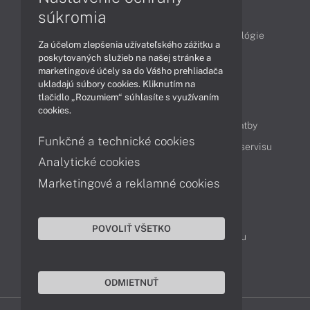
Články
súkromia
Obchodné informácie
Produkty
Technológie
Za účelom zlepšenia užívateľského zážitku a
Videá
poskytovaných služieb na našej stránke a
marketingové účely sa do Vášho prehliadača
ukladajú súbory cookies. Kliknutím na
tlačidlo „Rozumiem“ súhlasíte s využívaním
Obsah
cookies.
Ako nakupovať
Možnosti doručenia a platby
Funkčné a technické cookies
Podpora a servis
Servisné služby
Cenník servisu
Analytické cookies
Marketingové a reklamné cookies
Kontakty
043 4224 771
Obchodné oddelenie
POVOLIŤ VŠETKO
Servisné oddelenie
Reklamácia tovaru
TeamViewer (vzdialená podpora)
ODMIETNUŤ