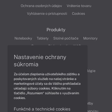
Ochrana osobných údajov
Vrátenie tovaru
Vyhlásenie o prístupnosti
Cookies
Produkty
Notebooky
Tablety
Stolné počítače
Monitory
Servery
Diskové polia a NAS
Nastavenie ochrany
Články
súkromia
Obchodné informácie
Produkty
Technológie
Za účelom zlepšenia užívateľského zážitku a
Videá
poskytovaných služieb na našej stránke a
marketingové účely sa do Vášho prehliadača
ukladajú súbory cookies. Kliknutím na
tlačidlo „Rozumiem“ súhlasíte s využívaním
Obsah
cookies.
Ako nakupovať
Možnosti doručenia a platby
Funkčné a technické cookies
Podpora a servis
Servisné služby
Cenník servisu