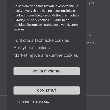
Obchodné informácie
Produkty
Technológie
Za účelom zlepšenia užívateľského zážitku a
Videá
poskytovaných služieb na našej stránke a
marketingové účely sa do Vášho prehliadača
ukladajú súbory cookies. Kliknutím na
tlačidlo „Rozumiem“ súhlasíte s využívaním
Obsah
cookies.
Ako nakupovať
Možnosti doručenia a platby
Funkčné a technické cookies
Podpora a servis
Servisné služby
Cenník servisu
Analytické cookies
Marketingové a reklamné cookies
Kontakty
043 4224 771
Obchodné oddelenie
POVOLIŤ VŠETKO
Servisné oddelenie
Reklamácia tovaru
TeamViewer (vzdialená podpora)
ODMIETNUŤ
PODROBNÉ NASTAVENIA