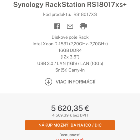
Synology RackStation RS18017xs+
kód produktu:
RS18017XS
Diskové pole Rack
Intel Xeon D-1531 (2,20GHz-2,70GHz)
16GB DDR4
(12x 3,5")
USB 3.0 / LAN (1Gb) / LAN (10Gb)
5r (5r) Carry-In
VIAC INFORMÁCIÍ
5 620,35 €
4 569,39 € bez DPH
NÁKUP MOŽNÝ IBA NA IČO / DIČ
Dostupnosť: