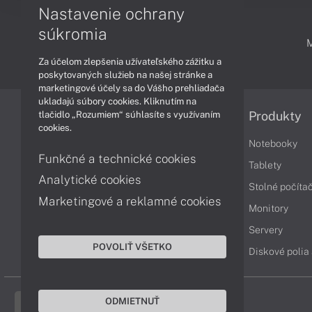
Nastavenie ochrany
súkromia
PODPORA A SERVIS
Za účelom zlepšenia užívateľského zážitku a
poskytovaných služieb na našej stránke a
marketingové účely sa do Vášho prehliadača
ukladajú súbory cookies. Kliknutím na
tlačidlo „Rozumiem“ súhlasíte s využívaním
Informácie
Produkty
cookies.
Obchodné podmienky
Notebooky
Funkčné a technické cookies
Reklamačné podmienky
Tablety
Analytické cookies
Ochrana osobných údajov
Stolné počíta
Marketingové a reklamné cookies
Vrátenie tovaru
Monitory
Vyhlásenie o prístupnosti
Servery
POVOLIŤ VŠETKO
Cookies
Diskové polia
ODMIETNUŤ