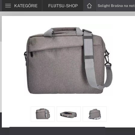
KATEGÓRIE
FUJITSU-SHOP
Solight Brašna na no