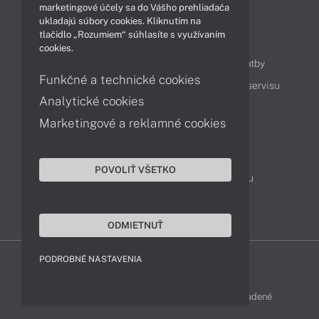
marketingové účely sa do Vášho prehliadača
ukladajú súbory cookies. Kliknutím na
tlačidlo „Rozumiem“ súhlasíte s využívaním
Obsah
cookies.
Ako nakupovať
Možnosti doručenia a platby
Funkčné a technické cookies
Podpora a servis
Servisné služby
Cenník servisu
Analytické cookies
Marketingové a reklamné cookies
Kontakty
043 4224 771
Obchodné oddelenie
POVOLIŤ VŠETKO
Servisné oddelenie
Reklamácia tovaru
TeamViewer (vzdialená podpora)
ODMIETNUŤ
PODROBNÉ NASTAVENIA
FUJITSU-SHOP © 2011 - 2026 Všetky práva vyhradené