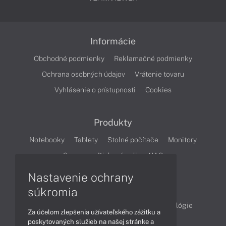
Informácie
Obchodné podmienky
Reklamačné podmienky
Ochrana osobných údajov
Vrátenie tovaru
Vyhlásenie o prístupnosti
Cookies
Produkty
Notebooky
Tablety
Stolné počítače
Monitory
Servery
Diskové polia a NAS
Nastavenie ochrany
Články
súkromia
Obchodné informácie
Produkty
Technológie
Za účelom zlepšenia užívateľského zážitku a
Videá
poskytovaných služieb na našej stránke a