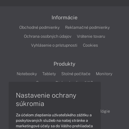
Informácie
Obchodné podmienky
Reklamačné podmienky
Ochrana osobných údajov
Vrátenie tovaru
Vyhlásenie o prístupnosti
Cookies
Produkty
Notebooky
Tablety
Stolné počítače
Monitory
Servery
Diskové polia a NAS
Nastavenie ochrany
Články
súkromia
Obchodné informácie
Produkty
Technológie
Za účelom zlepšenia užívateľského zážitku a
Videá
poskytovaných služieb na našej stránke a
marketingové účely sa do Vášho prehliadača