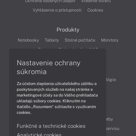
Ochrana osobných údajov
Vrátenie tovaru
Vyhlásenie o prístupnosti
Cookies
Produkty
Notebooky
Tablety
Stolné počítače
Monitory
Servery
Diskové polia a NAS
Nastavenie ochrany
Články
súkromia
Obchodné informácie
Produkty
Technológie
Za účelom zlepšenia užívateľského zážitku a
Videá
poskytovaných služieb na našej stránke a
marketingové účely sa do Vášho prehliadača
ukladajú súbory cookies. Kliknutím na
tlačidlo „Rozumiem“ súhlasíte s využívaním
Obsah
cookies.
Ako nakupovať
Možnosti doručenia a platby
Funkčné a technické cookies
Podpora a servis
Servisné služby
Cenník servisu
Analytické cookies