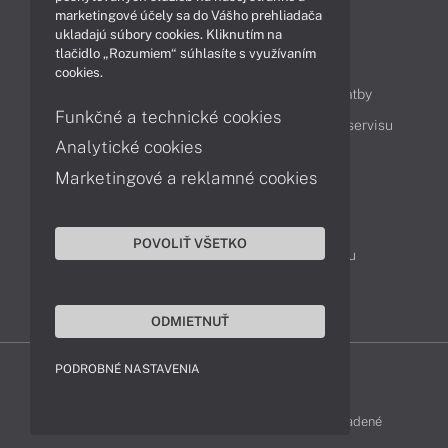
marketingové účely sa do Vášho prehliadača
ukladajú súbory cookies. Kliknutím na
tlačidlo „Rozumiem“ súhlasíte s využívaním
Obsah
cookies.
Ako nakupovať
Možnosti doručenia a platby
Funkčné a technické cookies
Podpora a servis
Servisné služby
Cenník servisu
Analytické cookies
Marketingové a reklamné cookies
Kontakty
043 4224 771
Obchodné oddelenie
POVOLIŤ VŠETKO
Servisné oddelenie
Reklamácia tovaru
TeamViewer (vzdialená podpora)
ODMIETNUŤ
PODROBNÉ NASTAVENIA
FUJITSU-SHOP © 2011 - 2026 Všetky práva vyhradené