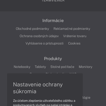
TEAMVIEWER
Informácie
Obchodné podmienky
Reklamačné podmienky
Ochrana osobných údajov
Vrátenie tovaru
Vyhlásenie o prístupnosti
Cookies
Produkty
Notebooky
Tablety
Stolné počítače
Monitory
Servery
Diskové polia a NAS
Nastavenie ochrany
Články
súkromia
Obchodné informácie
Produkty
Technológie
Za účelom zlepšenia užívateľského zážitku a
Videá
poskytovaných služieb na našej stránke a