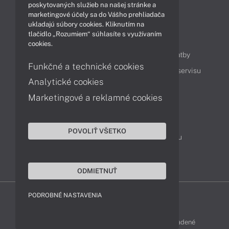
Videá
poskytovaných služieb na našej stránke a
marketingové účely sa do Vášho prehliadača
ukladajú súbory cookies. Kliknutím na
tlačidlo „Rozumiem“ súhlasíte s využívaním
Obsah
cookies.
Ako nakupovať
Možnosti doručenia a platby
Funkčné a technické cookies
Podpora a servis
Servisné služby
Cenník servisu
Analytické cookies
Marketingové a reklamné cookies
Kontakty
043 4224 771
Obchodné oddelenie
POVOLIŤ VŠETKO
Servisné oddelenie
Reklamácia tovaru
TeamViewer (vzdialená podpora)
ODMIETNUŤ
PODROBNÉ NASTAVENIA
FUJITSU-SHOP © 2011 - 2026 Všetky práva vyhradené