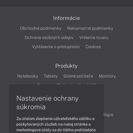
Informácie
Obchodné podmienky
Reklamačné podmienky
Ochrana osobných údajov
Vrátenie tovaru
Vyhlásenie o prístupnosti
Cookies
Produkty
Notebooky
Tablety
Stolné počítače
Monitory
Servery
Diskové polia a NAS
Nastavenie ochrany
Články
súkromia
Obchodné informácie
Produkty
Technológie
Za účelom zlepšenia užívateľského zážitku a
Videá
poskytovaných služieb na našej stránke a
marketingové účely sa do Vášho prehliadača