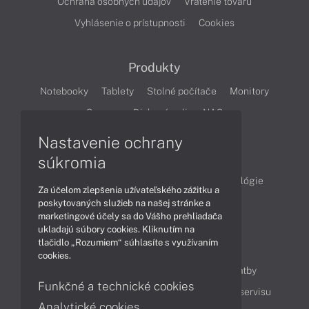
Ochrana osobných údajov
Vrátenie tovaru
Vyhlásenie o prístupnosti
Cookies
Produkty
Notebooky
Tablety
Stolné počítače
Monitory
Servery
Diskové polia a NAS
Nastavenie ochrany
Články
súkromia
Obchodné informácie
Produkty
Technológie
Za účelom zlepšenia užívateľského zážitku a
Videá
poskytovaných služieb na našej stránke a
marketingové účely sa do Vášho prehliadača
ukladajú súbory cookies. Kliknutím na
tlačidlo „Rozumiem“ súhlasíte s využívaním
Obsah
cookies.
Ako nakupovať
Možnosti doručenia a platby
Funkčné a technické cookies
Podpora a servis
Servisné služby
Cenník servisu
Analytické cookies