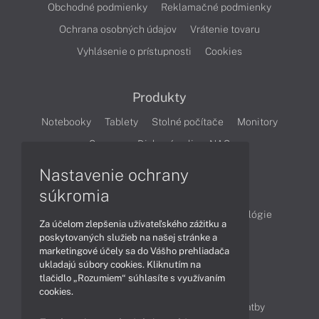
Obchodné podmienky
Reklamačné podmienky
Ochrana osobných údajov
Vrátenie tovaru
Vyhlásenie o prístupnosti
Cookies
Produkty
Notebooky
Tablety
Stolné počítače
Monitory
Servery
Diskové polia a NAS
Nastavenie ochrany
Články
súkromia
Obchodné informácie
Produkty
Technológie
Za účelom zlepšenia užívateľského zážitku a
Videá
poskytovaných služieb na našej stránke a
marketingové účely sa do Vášho prehliadača
ukladajú súbory cookies. Kliknutím na
tlačidlo „Rozumiem“ súhlasíte s využívaním
Obsah
cookies.
Ako nakupovať
Možnosti doručenia a platby