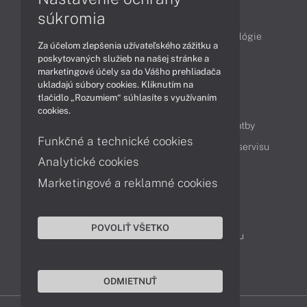
Články
súkromia
Obchodné informácie
Produkty
Technológie
Za účelom zlepšenia užívateľského zážitku a
Videá
poskytovaných služieb na našej stránke a
marketingové účely sa do Vášho prehliadača
ukladajú súbory cookies. Kliknutím na
tlačidlo „Rozumiem“ súhlasíte s využívaním
Obsah
cookies.
Ako nakupovať
Možnosti doručenia a platby
Funkčné a technické cookies
Podpora a servis
Servisné služby
Cenník servisu
Analytické cookies
Marketingové a reklamné cookies
Kontakty
043 4224 771
Obchodné oddelenie
POVOLIŤ VŠETKO
Servisné oddelenie
Reklamácia tovaru
TeamViewer (vzdialená podpora)
ODMIETNUŤ