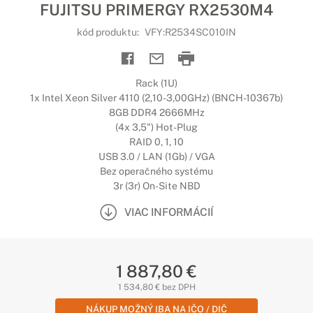
FUJITSU PRIMERGY RX2530M4
kód produktu:
VFY:R2534SC010IN
Rack (1U)
1x Intel Xeon Silver 4110 (2,10-3,00GHz) (BNCH-10367b)
8GB DDR4 2666MHz
(4x 3,5") Hot-Plug
RAID 0, 1, 10
USB 3.0 / LAN (1Gb) / VGA
Bez operačného systému
3r (3r) On-Site NBD
VIAC INFORMÁCIÍ
1 887,80 €
1 534,80 € bez DPH
NÁKUP MOŽNÝ IBA NA IČO / DIČ