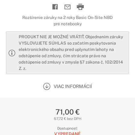
Rozšírenie záruky na 2 roky Basic On-Site NBD
pre notebooky
PRODUKT NIE JE MOŽNÉ VRÁTIŤ. Objednaním záruky
VYSLOVUJETE SÚHLAS so začatím poskytovania
elektronického obsahu pred uplynutím lehoty na
odstúpenie od zmluvy, čím strácate právo na
odstúpenie od zmluvy v zmysle §7 zákona č. 102/2014
Z. z.
VIAC INFORMÁCIÍ
71,00 €
57,72 € bez DPH
Dostupnosť:
VYPREDANÉ