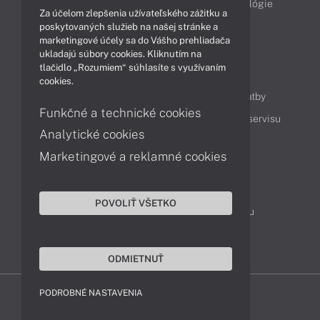
Obchodné informácie
Produkty
Technológie
Za účelom zlepšenia užívateľského zážitku a
Videá
poskytovaných služieb na našej stránke a
marketingové účely sa do Vášho prehliadača
ukladajú súbory cookies. Kliknutím na
tlačidlo „Rozumiem“ súhlasíte s využívaním
Obsah
cookies.
Ako nakupovať
Možnosti doručenia a platby
Funkčné a technické cookies
Podpora a servis
Servisné služby
Cenník servisu
Analytické cookies
Marketingové a reklamné cookies
Kontakty
043 4224 771
Obchodné oddelenie
POVOLIŤ VŠETKO
Servisné oddelenie
Reklamácia tovaru
TeamViewer (vzdialená podpora)
ODMIETNUŤ
PODROBNÉ NASTAVENIA