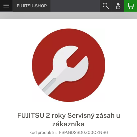
FUJITSU-SHOP
FUJITSU 2 roky Servisný zásah u
zákazníka
kód produktu:
FSP:GD2SD0Z00CZNB6