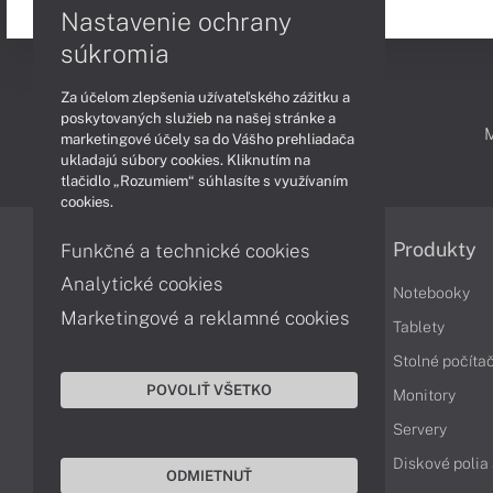
Nastavenie ochrany
súkromia
Za účelom zlepšenia užívateľského zážitku a
poskytovaných služieb na našej stránke a
PODPORA A SERVIS
marketingové účely sa do Vášho prehliadača
ukladajú súbory cookies. Kliknutím na
tlačidlo „Rozumiem“ súhlasíte s využívaním
cookies.
Informácie
Produkty
Funkčné a technické cookies
Analytické cookies
Obchodné podmienky
Notebooky
Marketingové a reklamné cookies
Reklamačné podmienky
Tablety
Ochrana osobných údajov
Stolné počíta
POVOLIŤ VŠETKO
Vrátenie tovaru
Monitory
Vyhlásenie o prístupnosti
Servery
Cookies
Diskové polia
ODMIETNUŤ