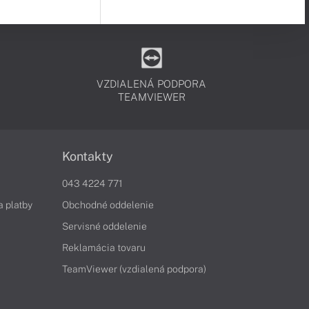
VZDIALENÁ PODPORA
TEAMVIEWER
Kontakty
043 4224 771
a platby
Obchodné oddelenie
Servisné oddelenie
Reklamácia tovaru
TeamViewer (vzdialená podpora)