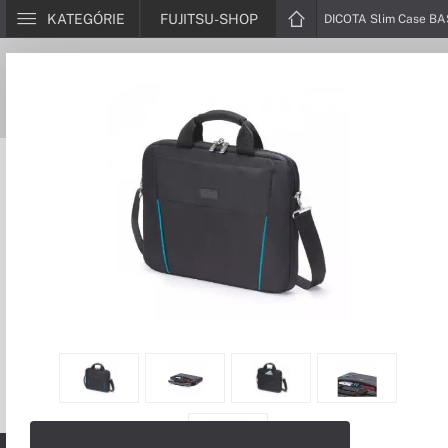
KATEGÓRIE
FUJITSU-SHOP
DICOTA Slim Case BA