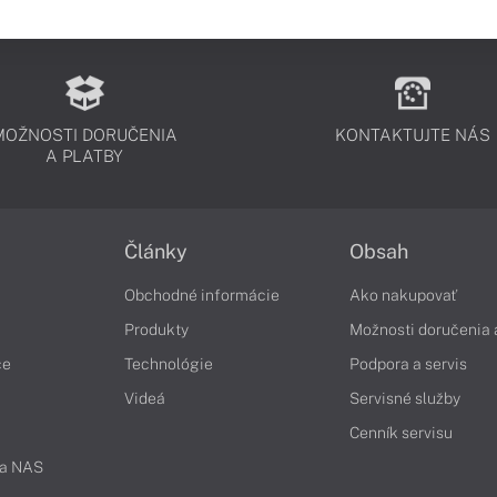
MOŽNOSTI DORUČENIA
KONTAKTUJTE NÁS
A PLATBY
Články
Obsah
Obchodné informácie
Ako nakupovať
Produkty
Možnosti doručenia 
če
Technológie
Podpora a servis
Videá
Servisné služby
Cenník servisu
 a NAS