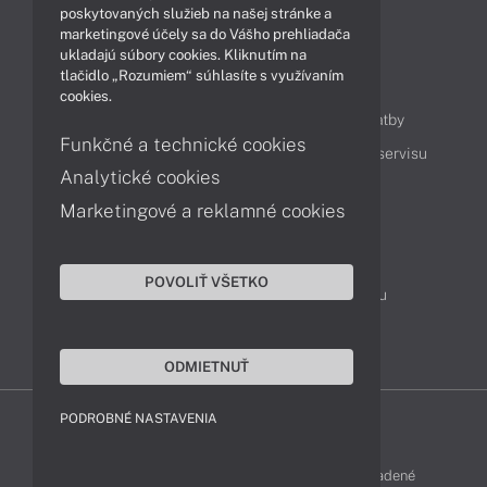
Videá
poskytovaných služieb na našej stránke a
marketingové účely sa do Vášho prehliadača
ukladajú súbory cookies. Kliknutím na
tlačidlo „Rozumiem“ súhlasíte s využívaním
Obsah
cookies.
Ako nakupovať
Možnosti doručenia a platby
Funkčné a technické cookies
Podpora a servis
Servisné služby
Cenník servisu
Analytické cookies
Marketingové a reklamné cookies
Kontakty
043 4224 771
Obchodné oddelenie
POVOLIŤ VŠETKO
Servisné oddelenie
Reklamácia tovaru
TeamViewer (vzdialená podpora)
ODMIETNUŤ
PODROBNÉ NASTAVENIA
FUJITSU-SHOP © 2011 - 2026 Všetky práva vyhradené