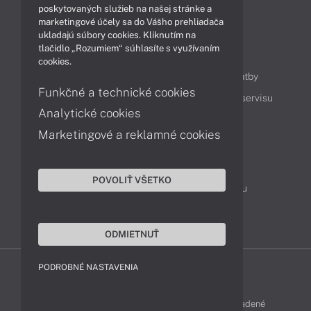
Videá
poskytovaných služieb na našej stránke a
marketingové účely sa do Vášho prehliadača
ukladajú súbory cookies. Kliknutím na
tlačidlo „Rozumiem“ súhlasíte s využívaním
Obsah
cookies.
Ako nakupovať
Možnosti doručenia a platby
Funkčné a technické cookies
Podpora a servis
Servisné služby
Cenník servisu
Analytické cookies
Marketingové a reklamné cookies
Kontakty
043 4224 771
Obchodné oddelenie
POVOLIŤ VŠETKO
Servisné oddelenie
Reklamácia tovaru
TeamViewer (vzdialená podpora)
ODMIETNUŤ
PODROBNÉ NASTAVENIA
FUJITSU-SHOP © 2011 - 2026 Všetky práva vyhradené