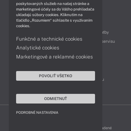
Videá
poskytovaných služieb na našej stránke a
marketingové účely sa do Vášho prehliadača
ukladajú súbory cookies. Kliknutím na
tlačidlo „Rozumiem“ súhlasíte s využívaním
Obsah
cookies.
Ako nakupovať
Možnosti doručenia a platby
Funkčné a technické cookies
Podpora a servis
Servisné služby
Cenník servisu
Analytické cookies
Marketingové a reklamné cookies
Kontakty
043 4224 771
Obchodné oddelenie
POVOLIŤ VŠETKO
Servisné oddelenie
Reklamácia tovaru
TeamViewer (vzdialená podpora)
ODMIETNUŤ
PODROBNÉ NASTAVENIA
FUJITSU-SHOP © 2011 - 2026 Všetky práva vyhradené