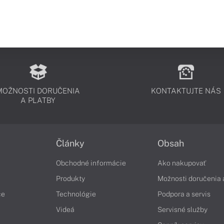
MOŽNOSTI DORUČENIA
KONTAKTUJTE NÁS
A PLATBY
Články
Obsah
Obchodné informácie
Ako nakupovať
Produkty
Možnosti doručenia 
če
Technológie
Podpora a servis
Videá
Servisné služby