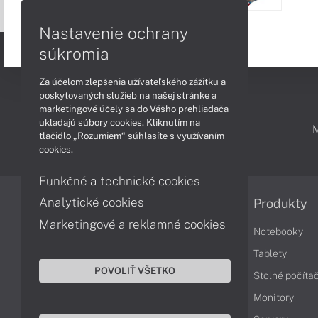
Nastavenie ochrany
súkromia
Za účelom zlepšenia užívateľského zážitku a
poskytovaných služieb na našej stránke a
marketingové účely sa do Vášho prehliadača
ukladajú súbory cookies. Kliknutím na
PODPORA A SERVIS
tlačidlo „Rozumiem“ súhlasíte s využívaním
cookies.
Funkčné a technické cookies
Analytické cookies
Informácie
Produkty
Marketingové a reklamné cookies
Obchodné podmienky
Notebooky
Reklamačné podmienky
Tablety
POVOLIŤ VŠETKO
Ochrana osobných údajov
Stolné počíta
Vrátenie tovaru
Monitory