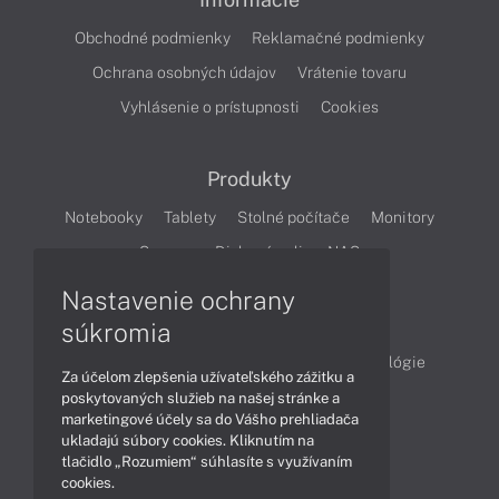
Obchodné podmienky
Reklamačné podmienky
Ochrana osobných údajov
Vrátenie tovaru
Vyhlásenie o prístupnosti
Cookies
Produkty
Notebooky
Tablety
Stolné počítače
Monitory
Servery
Diskové polia a NAS
Nastavenie ochrany
Články
súkromia
Obchodné informácie
Produkty
Technológie
Za účelom zlepšenia užívateľského zážitku a
Videá
poskytovaných služieb na našej stránke a
marketingové účely sa do Vášho prehliadača
ukladajú súbory cookies. Kliknutím na
tlačidlo „Rozumiem“ súhlasíte s využívaním
Obsah
cookies.