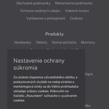
Obchodné podmienky
Reklamačné podmienky
Ochrana osobných údajov
Vrátenie tovaru
Vyhlásenie o prístupnosti
Cookies
Produkty
Notebooky
Tablety
Stolné počítače
Monitory
Servery
Diskové polia a NAS
Nastavenie ochrany
Články
súkromia
Obchodné informácie
Produkty
Technológie
Za účelom zlepšenia užívateľského zážitku a
Videá
poskytovaných služieb na našej stránke a
marketingové účely sa do Vášho prehliadača
ukladajú súbory cookies. Kliknutím na
tlačidlo „Rozumiem“ súhlasíte s využívaním
Obsah
cookies.
Ako nakupovať
Možnosti doručenia a platby