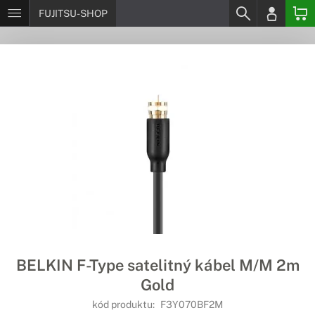
FUJITSU-SHOP
BELKIN F-Type satelitný kábel M/M 2m
Gold
kód produktu:
F3Y070BF2M