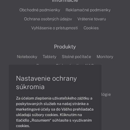
Obchodné podmienky
Reklamačné podmienky
Ochrana osobných údajov
Vrátenie tovaru
Vyhlásenie o prístupnosti
Cookies
Produkty
Notebooky
Tablety
Stolné počítače
Monitory
Servery
Diskové polia a NAS
Nastavenie ochrany
Články
súkromia
Obchodné informácie
Produkty
Technológie
Za účelom zlepšenia užívateľského zážitku a
Videá
poskytovaných služieb na našej stránke a
marketingové účely sa do Vášho prehliadača
ukladajú súbory cookies. Kliknutím na
tlačidlo „Rozumiem“ súhlasíte s využívaním
Obsah
cookies.