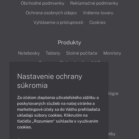
Obchodné podmienky
Reklamačné podmienky
Ochrana osobných údajov
Vrátenie tovaru
Vyhlásenie o prístupnosti
Cookies
Produkty
Notebooky
Tablety
Stolné počítače
Monitory
Servery
Diskové polia a NAS
Nastavenie ochrany
Články
súkromia
Obchodné informácie
Produkty
Technológie
Za účelom zlepšenia užívateľského zážitku a
Videá
poskytovaných služieb na našej stránke a
marketingové účely sa do Vášho prehliadača
ukladajú súbory cookies. Kliknutím na
tlačidlo „Rozumiem“ súhlasíte s využívaním
Obsah
cookies.
Ako nakupovať
Možnosti doručenia a platby